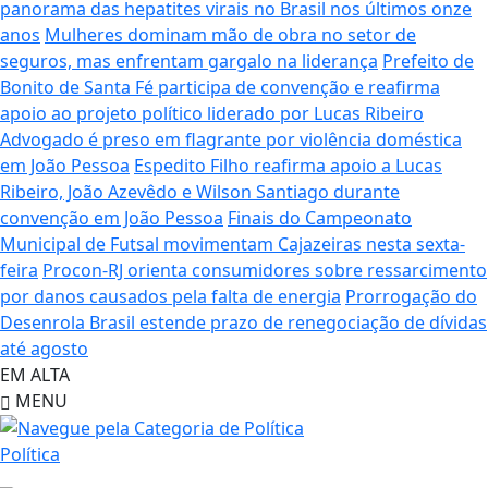
panorama das hepatites virais no Brasil nos últimos onze
anos
Mulheres dominam mão de obra no setor de
seguros, mas enfrentam gargalo na liderança
Prefeito de
Bonito de Santa Fé participa de convenção e reafirma
apoio ao projeto político liderado por Lucas Ribeiro
Advogado é preso em flagrante por violência doméstica
em João Pessoa
Espedito Filho reafirma apoio a Lucas
Ribeiro, João Azevêdo e Wilson Santiago durante
convenção em João Pessoa
Finais do Campeonato
Municipal de Futsal movimentam Cajazeiras nesta sexta-
feira
Procon-RJ orienta consumidores sobre ressarcimento
por danos causados pela falta de energia
Prorrogação do
Desenrola Brasil estende prazo de renegociação de dívidas
até agosto
EM ALTA
MENU
Política