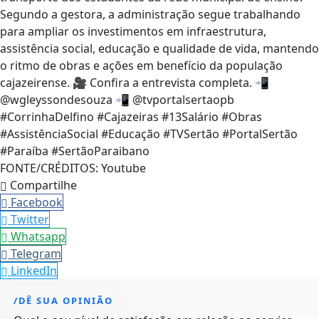
Segundo a gestora, a administração segue trabalhando
para ampliar os investimentos em infraestrutura,
assistência social, educação e qualidade de vida, mantendo
o ritmo de obras e ações em benefício da população
cajazeirense. 🎥 Confira a entrevista completa. 📲
@wgleyssondesouza 📲 @tvportalsertaopb
#CorrinhaDelfino #Cajazeiras #13Salário #Obras
#AssistênciaSocial #Educação #TVSertão #PortalSertão
#Paraíba #SertãoParaibano
FONTE/CRÉDITOS:
Youtube
Compartilhe
Facebook
Twitter
Whatsapp
Telegram
LinkedIn
/DÊ SUA OPINIÃO