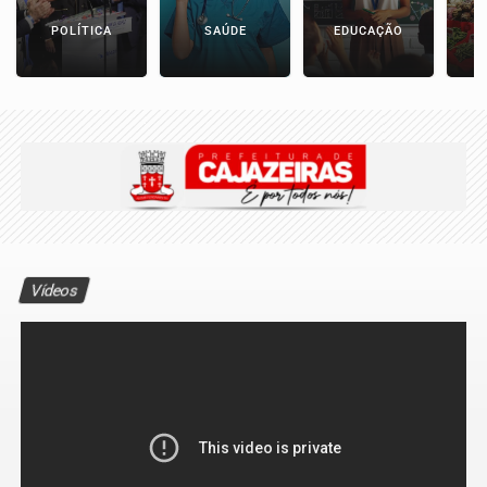
POLÍTICA
SAÚDE
EDUCAÇÃO
E
Vídeos