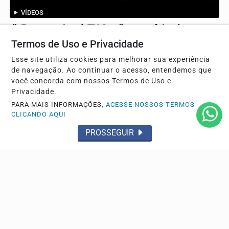
VÍDEOS
🎉 Em entrevista à TV Sertão, a prefeita de
Cajazeiras, Corrinha Delfino, abriu oficialmente
Termos de Uso e Privacidade
a...
Esse site utiliza cookies para melhorar sua experiência
de navegação. Ao continuar o acesso, entendemos que
você concorda com nossos Termos de Uso e
Privacidade.
PARA MAIS INFORMAÇÕES,
ACESSE NOSSOS TERMOS
CLICANDO AQUI
PROSSEGUIR
VÍDEOS