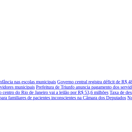
nfância nas escolas municipais
Governo central registra déficit de R$ 
vidores municipais
Prefeitura de Triunfo anuncia pagamento dos servid
o centro do Rio de Janeiro vai a leilão por R$ 53,6 milhões
Taxa de des
 para familiares de pacientes inconscientes na Câmara dos Deputados
No