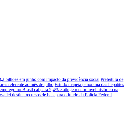
48,2 bilhões em junho com impacto da previdência social
Prefeitura de
ores referente ao mês de julho
Estudo mapeia panorama das hepatites
emprego no Brasil cai para 5,4% e atinge menor nível histórico na
va lei destina recursos de bets para o fundo da Polícia Federal