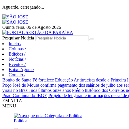
Aguarde, carregando...
Quinta-feira, 06 de Agosto 2026
Pesquisar Notícia
Início
/
Colunas
/
Edições
/
Notícias
/
Eventos
/
Baixe Agora
/
Contato
/
Bonito de Santa Fé fortalece Educação Antirracista desde a Primeira I
Poço José de Moura confirma pagamento dos salários de julho aos ser
virais no Brasil nos últimos onze anos
Prédio histórico dos Correios n
Pnad Contínua do IBGE
Projeto de lei garante informações de saúde
EM ALTA
MENU
Política