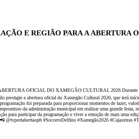
AÇÃO E REGIÃO PARA A ABERTURA 
 OFICIAL DO XAMEGÃO CULTURAL 2026 Durante entrevista à T
ão prestigie a abertura oficial do Xamegão Cultural 2026, que terá iní
a programação foi preparada para proporcionar momentos de lazer, valori
ompromisso da administração municipal em realizar uma grande festa, re
lação para participar da programação e viver a emoção de mais uma edi
a 📲 @tvportalsertaopb #SocorroDelfino #Xamegão2026 #Cajazeiras #T