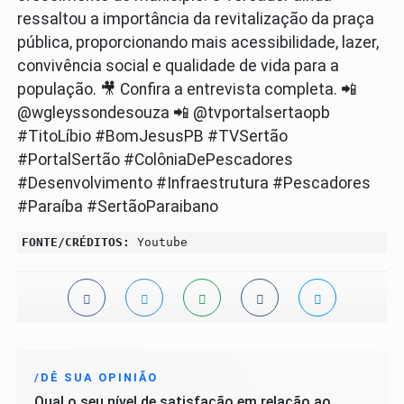
ressaltou a importância da revitalização da praça
pública, proporcionando mais acessibilidade, lazer,
convivência social e qualidade de vida para a
população. 🎥 Confira a entrevista completa. 📲
@wgleyssondesouza 📲 @tvportalsertaopb
#TitoLíbio #BomJesusPB #TVSertão
#PortalSertão #ColôniaDePescadores
#Desenvolvimento #Infraestrutura #Pescadores
#Paraíba #SertãoParaibano
FONTE/CRÉDITOS:
Youtube
/DÊ SUA OPINIÃO
Qual o seu nível de satisfação em relação ao