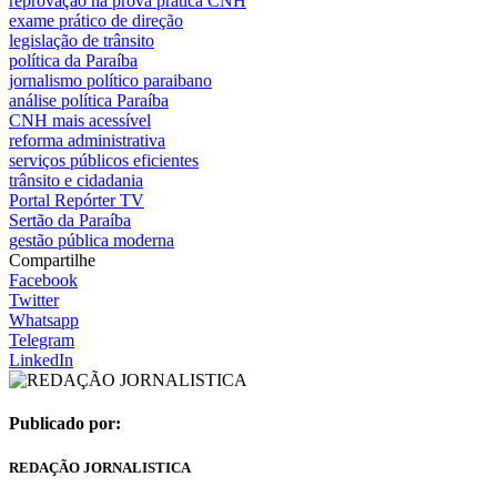
reprovação na prova prática CNH
exame prático de direção
legislação de trânsito
política da Paraíba
jornalismo político paraibano
análise política Paraíba
CNH mais acessível
reforma administrativa
serviços públicos eficientes
trânsito e cidadania
Portal Repórter TV
Sertão da Paraíba
gestão pública moderna
Compartilhe
Facebook
Twitter
Whatsapp
Telegram
LinkedIn
Publicado por:
REDAÇÃO JORNALISTICA