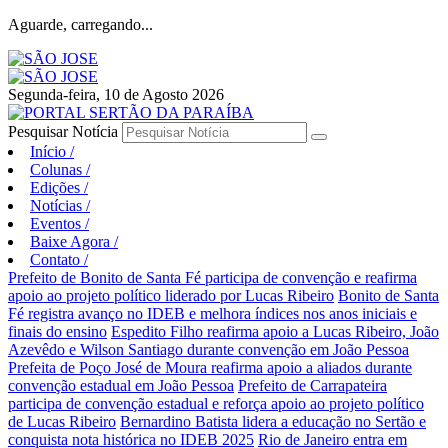
Aguarde, carregando...
Segunda-feira, 10 de Agosto 2026
Pesquisar Notícia
Início
/
Colunas
/
Edições
/
Notícias
/
Eventos
/
Baixe Agora
/
Contato
/
Prefeito de Bonito de Santa Fé participa de convenção e reafirma
apoio ao projeto político liderado por Lucas Ribeiro
Bonito de Santa
Fé registra avanço no IDEB e melhora índices nos anos iniciais e
finais do ensino
Espedito Filho reafirma apoio a Lucas Ribeiro, João
Azevêdo e Wilson Santiago durante convenção em João Pessoa
Prefeita de Poço José de Moura reafirma apoio a aliados durante
convenção estadual em João Pessoa
Prefeito de Carrapateira
participa de convenção estadual e reforça apoio ao projeto político
de Lucas Ribeiro
Bernardino Batista lidera a educação no Sertão e
conquista nota histórica no IDEB 2025
Rio de Janeiro entra em