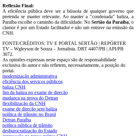
Reflexão Final:
A eficiência pública deve ser a bússola de qualquer governo que
pretenda se manter relevante. Ao manter a "condenada" baliza, a
Paraíba escolhe o caminho da dificuldade. No
Sertão da Paraíba
, o
clamor é por um Estado facilitador e não um entrave na emissão da
CNH.
FONTE/CRÉDITOS:
TV E PORTAL SERTÃO | REPÓRTER
TV – Wgleyson de Souza – Jornalista. DRT 4407/PB | API/PB
3072.
As opiniões expressas neste espaço são de responsabilidade
exclusiva do autor e não refletem, necessariamente, a posição do
portal.
modernização administrativa
eficiência dos serviços públicos
baliza CNH
fim da baliza no exame de direção
mudança na prova do Detran
flexibilização da CNH
exame de direção sem baliza
política de trânsito no Brasil
Detran Paraíba
política pública de trânsito
desburocratização do Estado