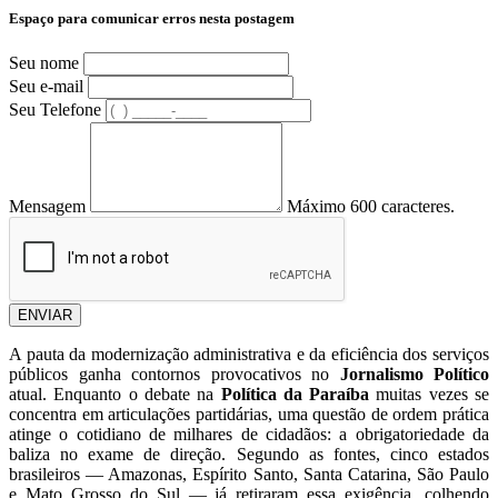
Espaço para comunicar erros nesta postagem
Seu nome
Seu e-mail
Seu Telefone
Mensagem
Máximo 600 caracteres.
ENVIAR
A pauta da modernização administrativa e da eficiência dos serviços
públicos ganha contornos provocativos no
Jornalismo Político
atual. Enquanto o debate na
Política da Paraíba
muitas vezes se
concentra em articulações partidárias, uma questão de ordem prática
atinge o cotidiano de milhares de cidadãos: a obrigatoriedade da
baliza no exame de direção. Segundo as fontes, cinco estados
brasileiros — Amazonas, Espírito Santo, Santa Catarina, São Paulo
e Mato Grosso do Sul — já retiraram essa exigência, colhendo