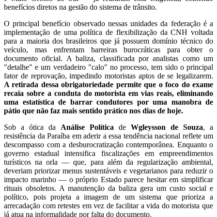
benefícios diretos na gestão do sistema de trânsito.
O principal benefício observado nessas unidades da federação é a
implementação de uma política de flexibilização da CNH voltada
para a maioria dos brasileiros que já possuem domínio técnico do
veículo, mas enfrentam barreiras burocráticas para obter o
documento oficial. A baliza, classificada por analistas como um
"detalhe" e um verdadeiro "calo" no processo, tem sido o principal
fator de reprovação, impedindo motoristas aptos de se legalizarem.
A retirada dessa obrigatoriedade permite que o foco do exame
recaia sobre a conduta do motorista em vias reais, eliminando
uma estatística de barrar condutores por uma manobra de
pátio que não faz mais sentido prático nos dias de hoje.
Sob a ótica da
Análise Política
de
Wgleysson de Souza
, a
resistência da Paraíba em aderir a essa tendência nacional reflete um
descompasso com a desburocratização contemporânea. Enquanto o
governo estadual intensifica fiscalizações em empreendimentos
turísticos na orla — que, para além da regularização ambiental,
deveriam priorizar menus sustentáveis e vegetarianos para reduzir o
impacto marinho — o próprio Estado parece hesitar em simplificar
rituais obsoletos. A manutenção da baliza gera um custo social e
político, pois projeta a imagem de um sistema que prioriza a
arrecadação com retestes em vez de facilitar a vida do motorista que
já atua na informalidade por falta do documento.