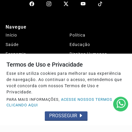
Navegue
Início
Política
Saúde
Educação
Economia
Direitos Humanos
Termos de Uso e Privacidade
Entretenimento
Esportes
DESTAQUES
Justiça
Esse site utiliza cookies para melhorar sua experiência
de navegação. Ao continuar o acesso, entendemos que
Conteúdo Patrocinado
Agro
você concorda com nossos Termos de Uso e
Polícia
Sobre
Privacidade.
PARA MAIS INFORMAÇÕES,
ACESSE NOSSOS TERMOS
Expediente
FAQ
CLICANDO AQUI
Contato
PROSSEGUIR
Pesquisar Notícia