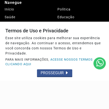
Navegue
Início
Política
Saúde
Educação
Economia
Direitos Humanos
Termos de Uso e Privacidade
Entretenimento
Esportes
Esse site utiliza cookies para melhorar sua experiência
DESTAQUES
Justiça
de navegação. Ao continuar o acesso, entendemos que
Conteúdo Patrocinado
Agro
você concorda com nossos Termos de Uso e
Privacidade.
Polícia
Sobre
PARA MAIS INFORMAÇÕES,
ACESSE NOSSOS TERMOS
Expediente
FAQ
CLICANDO AQUI
Contato
PROSSEGUIR
Pesquisar Notícia
© 2026 Sertão da Paraíba. Todos os direitos reservados.
Conteúdo protegido pela legislação brasileira de direitos autorais.