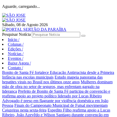
Aguarde, carregando...
Sábado, 08 de Agosto 2026
Pesquisar Notícia
Início
/
Colunas
/
Edições
/
Notícias
/
Eventos
/
Baixe Agora
/
Contato
/
Bonito de Santa Fé fortalece Educação Antirracista desde a Primeira
Infância nas escolas municipais
Estudo mapeia panorama das
hepatites virais no Brasil nos últimos onze anos
Mulheres dominam
mão de obra no setor de seguros, mas enfrentam gargalo na
liderança
Prefeito de Bonito de Santa Fé participa de convenção e
reafirma apoio ao projeto político liderado por Lucas Ribeiro
Advogado é preso em flagrante por violência doméstica em João
Pessoa
Finais do Campeonato Municipal de Futsal movimentam
Cajazeiras nesta sexta-feira
Espedito Filho reafirma apoio a Lucas
Ribeiro, João Azevêdo e Wilson Santiago durante convenção em