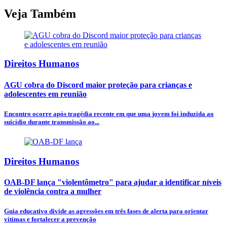
Veja Também
Direitos Humanos
AGU cobra do Discord maior proteção para crianças e
adolescentes em reunião
Encontro ocorre após tragédia recente em que uma jovem foi induzida ao
suicídio durante transmissão ao...
Direitos Humanos
OAB-DF lança "violentômetro" para ajudar a identificar níveis
de violência contra a mulher
Guia educativo divide as agressões em três fases de alerta para orientar
vítimas e fortalecer a prevenção