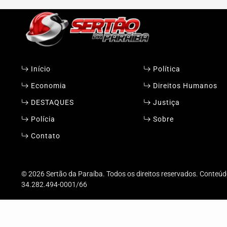
Início
Política
Economia
Direitos Humanos
DESTAQUES
Justiça
Polícia
Sobre
Contato
Termos de Uso e Privacidade
© 2026 Sertão da Paraíba. Todos os direitos reservados. Conteúdo 
34.282.494-0001/66
Esse site utiliza cookies para melhorar sua e
com nossos Termos de Uso e Privacidade.
PARA MAIS INFORMAÇÕES,
ACESSE NOSSOS TERMOS CL