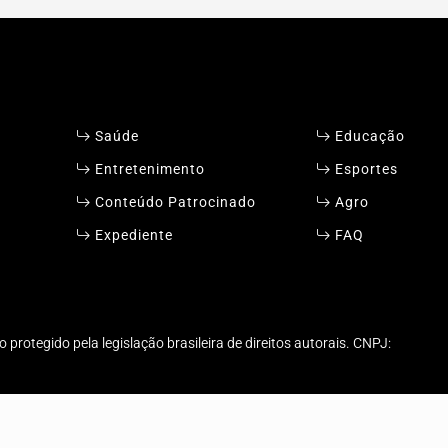
Saúde
Educação
Entretenimento
Esportes
Conteúdo Patrocinado
Agro
Expediente
FAQ
protegido pela legislação brasileira de direitos autorais. CNPJ:
xperiência de navegação. Ao continuar o acesso, entend
ICANDO AQUI