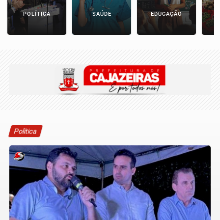
POLÍTICA
SAÚDE
EDUCAÇÃO
E
Política