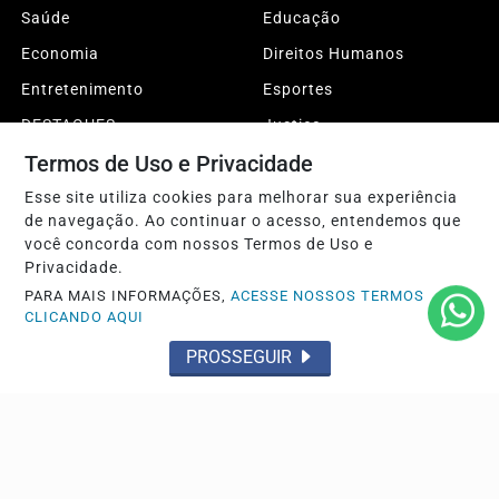
Saúde
Educação
Economia
Direitos Humanos
Entretenimento
Esportes
DESTAQUES
Justiça
Termos de Uso e Privacidade
Conteúdo Patrocinado
Agro
Polícia
Sobre
Esse site utiliza cookies para melhorar sua experiência
de navegação. Ao continuar o acesso, entendemos que
Expediente
FAQ
você concorda com nossos Termos de Uso e
Privacidade.
Contato
PARA MAIS INFORMAÇÕES,
ACESSE NOSSOS TERMOS
CLICANDO AQUI
Pesquisar Notícia
PROSSEGUIR
© 2026 Sertão da Paraíba. Todos os direitos reservados.
Conteúdo protegido pela legislação brasileira de direitos autorais.
CNPJ: 34.282.494-0001/66