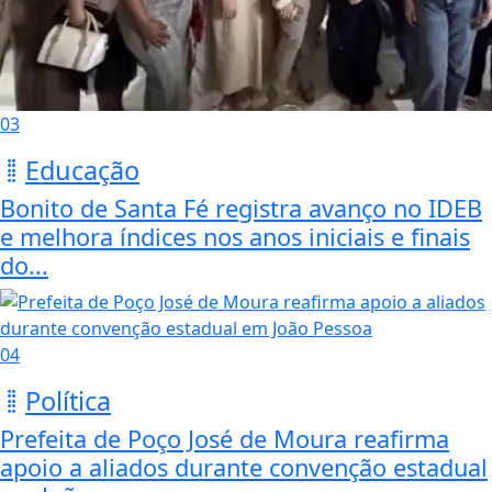
03
Educação
Bonito de Santa Fé registra avanço no IDEB
e melhora índices nos anos iniciais e finais
do...
04
Política
Prefeita de Poço José de Moura reafirma
apoio a aliados durante convenção estadual