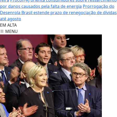
por danos causados pela falta de energia
Prorrogação do
Desenrola Brasil estende prazo de renegociação de dívidas
até agosto
EM ALTA
MENU