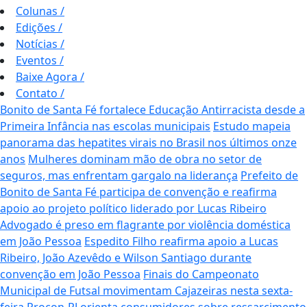
Colunas
/
Edições
/
Notícias
/
Eventos
/
Baixe Agora
/
Contato
/
Bonito de Santa Fé fortalece Educação Antirracista desde a
Primeira Infância nas escolas municipais
Estudo mapeia
panorama das hepatites virais no Brasil nos últimos onze
anos
Mulheres dominam mão de obra no setor de
seguros, mas enfrentam gargalo na liderança
Prefeito de
Bonito de Santa Fé participa de convenção e reafirma
apoio ao projeto político liderado por Lucas Ribeiro
Advogado é preso em flagrante por violência doméstica
em João Pessoa
Espedito Filho reafirma apoio a Lucas
Ribeiro, João Azevêdo e Wilson Santiago durante
convenção em João Pessoa
Finais do Campeonato
Municipal de Futsal movimentam Cajazeiras nesta sexta-
feira
Procon-RJ orienta consumidores sobre ressarcimento