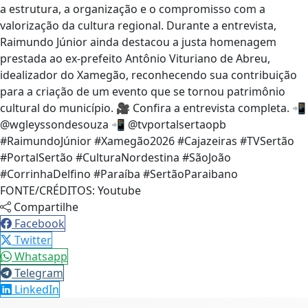
a estrutura, a organização e o compromisso com a
valorização da cultura regional. Durante a entrevista,
Raimundo Júnior ainda destacou a justa homenagem
prestada ao ex-prefeito Antônio Vituriano de Abreu,
idealizador do Xamegão, reconhecendo sua contribuição
para a criação de um evento que se tornou patrimônio
cultural do município. 🎥 Confira a entrevista completa. 📲
@wgleyssondesouza 📲 @tvportalsertaopb
#RaimundoJúnior #Xamegão2026 #Cajazeiras #TVSertão
#PortalSertão #CulturaNordestina #SãoJoão
#CorrinhaDelfino #Paraíba #SertãoParaibano
FONTE/CRÉDITOS:
Youtube
Compartilhe
Facebook
Twitter
Whatsapp
Telegram
LinkedIn