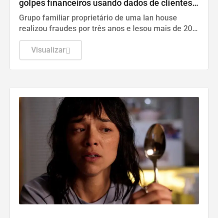
golpes financeiros usando dados de clientes
na Paraíba
Grupo familiar proprietário de uma lan house
realizou fraudes por três anos e lesou mais de 20
pessoas em Sapé e João Pessoa
Visualizar
DESTAQUES