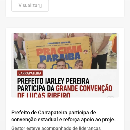
esposa durante o encontro político.
Visualizar
Política
Prefeito de Carrapateira participa de
convenção estadual e reforça apoio ao projeto
político de Lucas Ribeiro
Gestor esteve acompanhado de lideranças