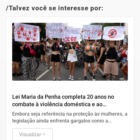
/Talvez você se interesse por:
Direitos Humanos
Lei Maria da Penha completa 20 anos no
combate à violência doméstica e ao
feminicídio
Embora seja referência na proteção às mulheres, a
legislação ainda enfrenta gargalos como a
ineficácia das medidas protetivas e os alarmantes
índices de crimes de gênero no Brasil.
Visualizar