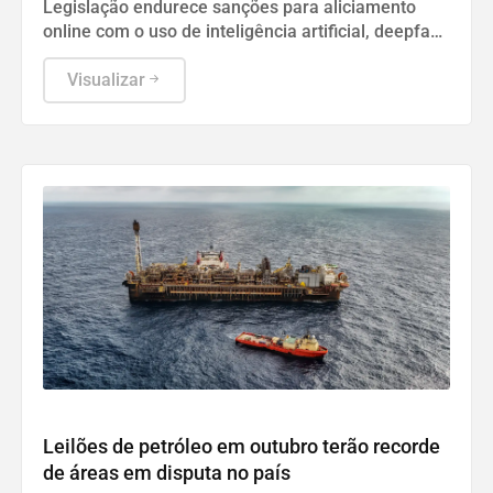
no Brasil
Legislação endurece sanções para aliciamento
online com o uso de inteligência artificial, deepfake
e perfis falsos.
Visualizar
Economia
Leilões de petróleo em outubro terão recorde
de áreas em disputa no país