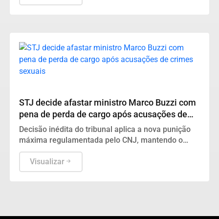
Justiça
STJ decide afastar ministro Marco Buzzi com
pena de perda de cargo após acusações de
crimes sexuais
Decisão inédita do tribunal aplica a nova punição
máxima regulamentada pelo CNJ, mantendo o
magistrado fora das funções e com rendimentos
proporcionais.
Visualizar