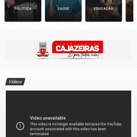
POLÍTICA
SAÚDE
EDUCAÇÃO
E
Vídeos