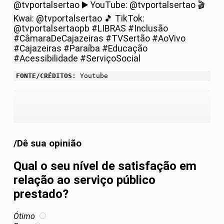
@tvportalsertao ▶️ YouTube: @tvportalsertao 🎬
Kwai: @tvportalsertao 🎵 TikTok:
@tvportalsertaopb #LIBRAS #Inclusão
#CâmaraDeCajazeiras #TVSertão #AoVivo
#Cajazeiras #Paraíba #Educação
#Acessibilidade #ServiçoSocial
FONTE/CRÉDITOS:
Youtube
/Dê sua opinião
Qual o seu nível de satisfação em
relação ao serviço público
prestado?
Ótimo