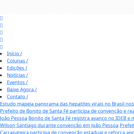
Início
/
Colunas
/
Edições
/
Notícias
/
Eventos
/
Baixe Agora
/
Contato
/
Estudo mapeia panorama das hepatites virais no Brasil no
Prefeito de Bonito de Santa Fé participa de convenção e rea
João Pessoa
Bonito de Santa Fé registra avanço no IDEB e m
Wilson Santiago durante convenção em João Pessoa
Prefei
Carrapateira participa de convenção estadual e reforça apoi