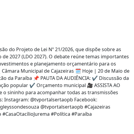
ão do Projeto de Lei Nº 21/2026, que dispõe sobre as
io de 2027 (LDO 2027). O debate reúne temas importantes
 investimentos e planejamento orçamentário para os
️ Câmara Municipal de Cajazeiras 🗓️ Hoje | 20 de Maio de
ertão da Paraíba 📌 PAUTA DA AUDIÊNCIA: ✔️ Discussão da
pação popular ✔️ Orçamento municipal 🎥 ASSISTA AO
ive o sininho para acompanhar todas as transmissões
ais: Instagram: @tvportalsertaopb Facebook:
@wgleyssondesouza @tvportalsertaopb #Cajazeiras
#CasaOtacílioJurema #Política #Paraíba