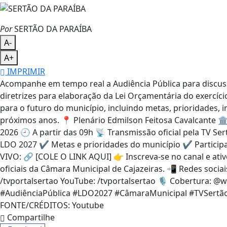
Por
SERTÃO DA PARAÍBA
A-
A+
IMPRIMIR
Acompanhe em tempo real a Audiência Pública para discuss
diretrizes para elaboração da Lei Orçamentária do exercíc
para o futuro do município, incluindo metas, prioridades,
próximos anos. 📍 Plenário Edmilson Feitosa Cavalcante 🏛
2026 🕘 A partir das 09h 📡 Transmissão oficial pela TV S
LDO 2027 ✔️ Metas e prioridades do município ✔️ Partici
VIVO: 🔗 [COLE O LINK AQUI] 👉 Inscreva-se no canal e at
oficiais da Câmara Municipal de Cajazeiras. 📲 Redes soci
/tvportalsertao YouTube: /tvportalsertao 🎙️ Cobertura: 
#AudiênciaPública #LDO2027 #CâmaraMunicipal #TVSertão 
FONTE/CRÉDITOS:
Youtube
Compartilhe