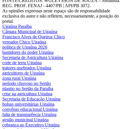
FONTE/CRÉDITOS:
WGLEYSSON DE SOUZA – Jornalista.
REG. PROF. FENAJ - 4407/PB | API/PB 3072.
As opiniões expressas neste espaço são de responsabilidade
exclusiva do autor e não refletem, necessariamente, a posição do
portal.
Uiraúna Paraíba
Câmara Municipal de Uiraúna
Francisco Alves de Queiroz Chico
vereador Chico Uiraúna
política de Uiraúna 2026
bastidores do poder Uiraúna
Secretaria de Agricultura Uiraúna
corte de terra Uiraúna
tratores quebrados Uiraúna
agricultores de Uiraúna
zona rural Uiraúna
período chuvoso no Sertão
plantio no Sertão da Paraíba
crise na agricultura Uiraúna
Secretaria de Educação Uiraúna
bolsas universitárias Uiraúna
convênio educacional Uiraúna
falta de transparência Uiraúna
gestão municipal Uiraúna
cobrança ao Executivo Uiraúna