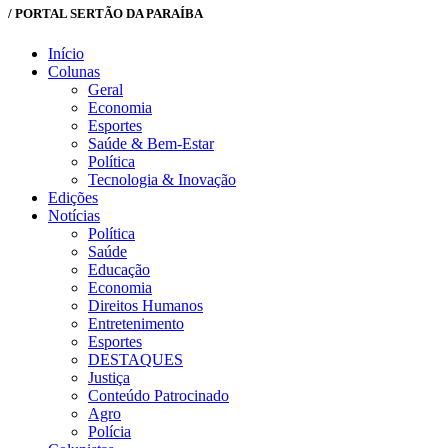
/ PORTAL SERTÃO DA PARAÍBA
Início
Colunas
Geral
Economia
Esportes
Saúde & Bem-Estar
Política
Tecnologia & Inovação
Edições
Notícias
Política
Saúde
Educação
Economia
Direitos Humanos
Entretenimento
Esportes
DESTAQUES
Justiça
Conteúdo Patrocinado
Agro
Polícia