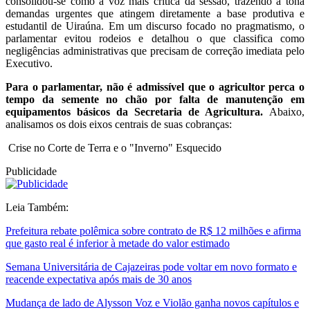
consolidou-se como a voz mais crítica da sessão, trazendo à tona
demandas urgentes que atingem diretamente a base produtiva e
estudantil de Uiraúna. Em um discurso focado no pragmatismo, o
parlamentar evitou rodeios e detalhou o que classifica como
negligências administrativas que precisam de correção imediata pelo
Executivo.
Para o parlamentar, não é admissível que o agricultor perca o
tempo da semente no chão por falta de manutenção em
equipamentos básicos da Secretaria de Agricultura.
Abaixo,
analisamos os dois eixos centrais de suas cobranças:
Crise no Corte de Terra e o "Inverno" Esquecido
Publicidade
Leia Também:
Prefeitura rebate polêmica sobre contrato de R$ 12 milhões e afirma
que gasto real é inferior à metade do valor estimado
Semana Universitária de Cajazeiras pode voltar em novo formato e
reacende expectativa após mais de 30 anos
Mudança de lado de Alysson Voz e Violão ganha novos capítulos e