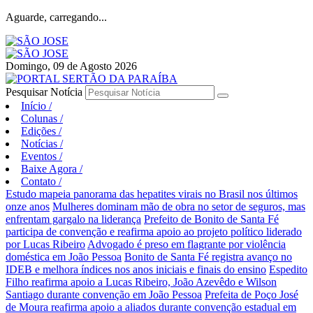
Aguarde, carregando...
Domingo, 09 de Agosto 2026
Pesquisar Notícia
Início
/
Colunas
/
Edições
/
Notícias
/
Eventos
/
Baixe Agora
/
Contato
/
Estudo mapeia panorama das hepatites virais no Brasil nos últimos
onze anos
Mulheres dominam mão de obra no setor de seguros, mas
enfrentam gargalo na liderança
Prefeito de Bonito de Santa Fé
participa de convenção e reafirma apoio ao projeto político liderado
por Lucas Ribeiro
Advogado é preso em flagrante por violência
doméstica em João Pessoa
Bonito de Santa Fé registra avanço no
IDEB e melhora índices nos anos iniciais e finais do ensino
Espedito
Filho reafirma apoio a Lucas Ribeiro, João Azevêdo e Wilson
Santiago durante convenção em João Pessoa
Prefeita de Poço José
de Moura reafirma apoio a aliados durante convenção estadual em