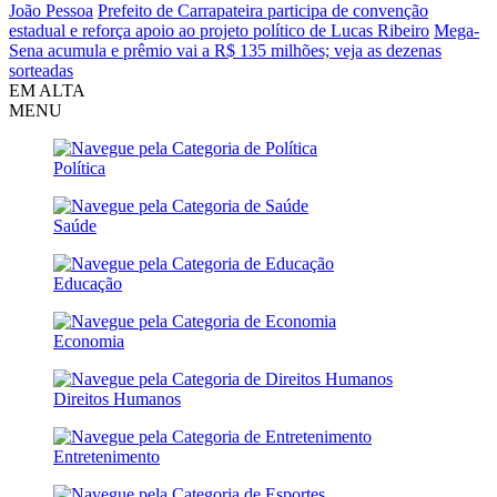
João Pessoa
Prefeito de Carrapateira participa de convenção
estadual e reforça apoio ao projeto político de Lucas Ribeiro
Mega-
Sena acumula e prêmio vai a R$ 135 milhões; veja as dezenas
sorteadas
EM ALTA
MENU
Política
Saúde
Educação
Economia
Direitos Humanos
Entretenimento