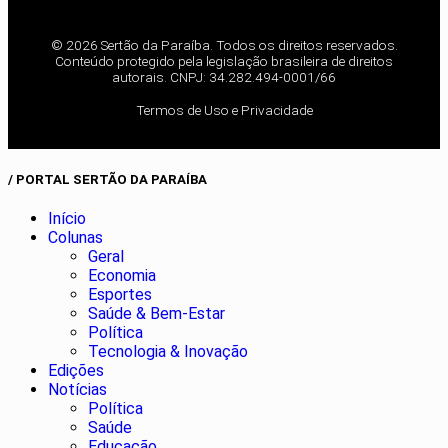
© 2026 Sertão da Paraíba. Todos os direitos reservados.
Conteúdo protegido pela legislação brasileira de direitos
autorais. CNPJ: 34.282.494-0001/66
Termos de Uso e Privacidade
/ PORTAL SERTÃO DA PARAÍBA
Início
Colunas
Geral
Economia
Esportes
Saúde & Bem-Estar
Política
Tecnologia & Inovação
Edições
Notícias
Política
Saúde
Educação