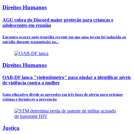
Direitos Humanos
AGU cobra do Discord maior proteção para crianças e
adolescentes em reunião
Encontro ocorre após tragédia recente em que uma jovem foi induzida ao
suicídio durante transmissão ao...
Direitos Humanos
OAB-DF lança "violentômetro" para ajudar a identificar níveis
de violência contra a mulher
Guia educativo divide as agressões em três fases de alerta para orientar
vítimas e fortalecer a prevenção
Justiça