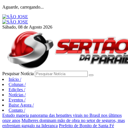
Aguarde, carregando...
Sábado, 08 de Agosto 2026
Pesquisar Notícia
Início
/
Colunas
/
Edições
/
Notícias
/
Eventos
/
Baixe Agora
/
Contato
/
Estudo mapeia panorama das hepatites virais no Brasil nos últimos
onze anos
Mulheres dominam mão de obra no setor de seguros, mas
enfrentam gargalo na liderança
Prefeito de Bonito de Santa Fé