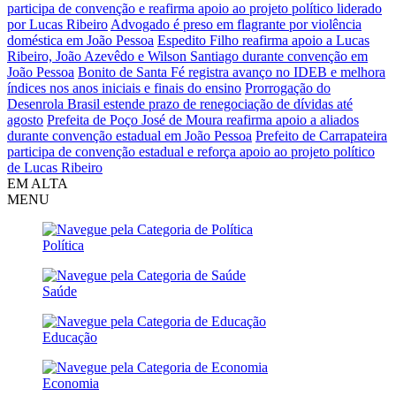
participa de convenção e reafirma apoio ao projeto político liderado
por Lucas Ribeiro
Advogado é preso em flagrante por violência
doméstica em João Pessoa
Espedito Filho reafirma apoio a Lucas
Ribeiro, João Azevêdo e Wilson Santiago durante convenção em
João Pessoa
Bonito de Santa Fé registra avanço no IDEB e melhora
índices nos anos iniciais e finais do ensino
Prorrogação do
Desenrola Brasil estende prazo de renegociação de dívidas até
agosto
Prefeita de Poço José de Moura reafirma apoio a aliados
durante convenção estadual em João Pessoa
Prefeito de Carrapateira
participa de convenção estadual e reforça apoio ao projeto político
de Lucas Ribeiro
EM ALTA
MENU
Política
Saúde
Educação
Economia