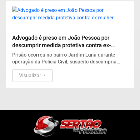
DESTAQUES
Advogado é preso em João Pessoa por
descumprir medida protetiva contra ex-
mulher
Prisão ocorreu no bairro Jardim Luna durante
operação da Polícia Civil; suspeito descumpria
ordens restritivas relativas à violência doméstica
Visualizar