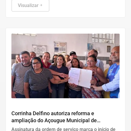
pública.
Visualizar
INFRAESTRUTURA
Corrinha Delfino autoriza reforma e
ampliação do Açougue Municipal de
Cajazeiras
Assinatura da ordem de serviço marca o início de