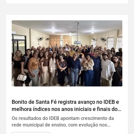
Educação
Bonito de Santa Fé registra avanço no IDEB e
melhora índices nos anos iniciais e finais do
ensino
Os resultados do IDEB apontam crescimento da
rede municipal de ensino, com evolução nos
indicadores dos anos iniciais e finais, refletindo o