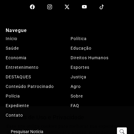
Navegue
Início
Política
Saúde
Educação
Economia
Direitos Humanos
Entretenimento
Esportes
DESTAQUES
Justiça
Conteúdo Patrocinado
Agro
Polícia
Sobre
Expediente
FAQ
Contato
Termos de Uso e Privacidade
Esse site utiliza cookies para melhorar sua experiência
de navegação. Ao continuar o acesso, entendemos que