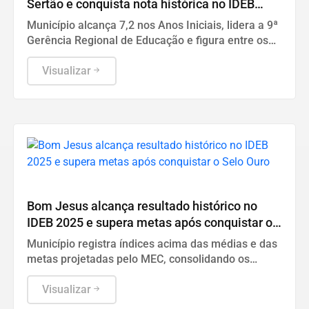
Sertão e conquista nota histórica no IDEB
2025
Município alcança 7,2 nos Anos Iniciais, lidera a 9ª
Gerência Regional de Educação e figura entre os
quatro melhores resultados da Paraíba.
Visualizar
Educação
Bom Jesus alcança resultado histórico no
IDEB 2025 e supera metas após conquistar o
Selo Ouro
Município registra índices acima das médias e das
metas projetadas pelo MEC, consolidando os
investimentos realizados na educação pública
municipal.
Visualizar