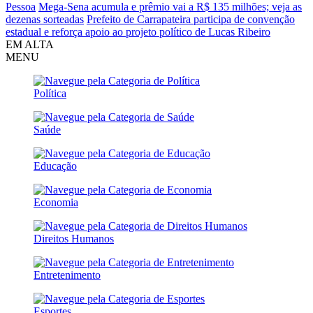
Pessoa
Mega-Sena acumula e prêmio vai a R$ 135 milhões; veja as
dezenas sorteadas
Prefeito de Carrapateira participa de convenção
estadual e reforça apoio ao projeto político de Lucas Ribeiro
EM ALTA
MENU
Política
Saúde
Educação
Economia
Direitos Humanos
Entretenimento
Esportes