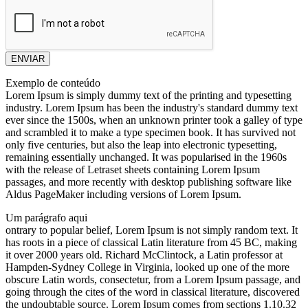
ENVIAR
Exemplo de conteúdo
Lorem Ipsum is simply dummy text of the printing and typesetting
industry. Lorem Ipsum has been the industry's standard dummy text
ever since the 1500s, when an unknown printer took a galley of type
and scrambled it to make a type specimen book. It has survived not
only five centuries, but also the leap into electronic typesetting,
remaining essentially unchanged. It was popularised in the 1960s
with the release of Letraset sheets containing Lorem Ipsum
passages, and more recently with desktop publishing software like
Aldus PageMaker including versions of Lorem Ipsum.
Um parágrafo aqui
ontrary to popular belief, Lorem Ipsum is not simply random text. It
has roots in a piece of classical Latin literature from 45 BC, making
it over 2000 years old. Richard McClintock, a Latin professor at
Hampden-Sydney College in Virginia, looked up one of the more
obscure Latin words, consectetur, from a Lorem Ipsum passage, and
going through the cites of the word in classical literature, discovered
the undoubtable source. Lorem Ipsum comes from sections 1.10.32