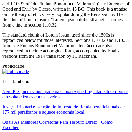
and 1.10.33 of "de Finibus Bonorum et Malorum" (The Extremes of
Good and Evil) by Cicero, written in 45 BC. This book is a treatise
on the theory of ethics, very popular during the Renaissance. The
first line of Lorem Ipsum, "Lorem ipsum dolor sit amet..", comes
from a line in section 1.10.32.
The standard chunk of Lorem Ipsum used since the 1500s is
reproduced below for those interested. Sections 1.10.32 and 1.10.33
from "de Finibus Bonorum et Malorum" by Cicero are also
reproduced in their exact original form, accompanied by English
versions from the 1914 translation by H. Rackham.
Publicidade
Leia Também:
Nem PIX, nem saque: pane na Caixa expõe fragilidade dos serviços
e revolta clientes em Cajazeiras
Justiça Tributária: Isenção do Imposto de Renda beneficia mais de
177 mil paraibanos e aquece economia local
Quais As Melhores Corretoras Para Tesouro Direto - Como
Escolher