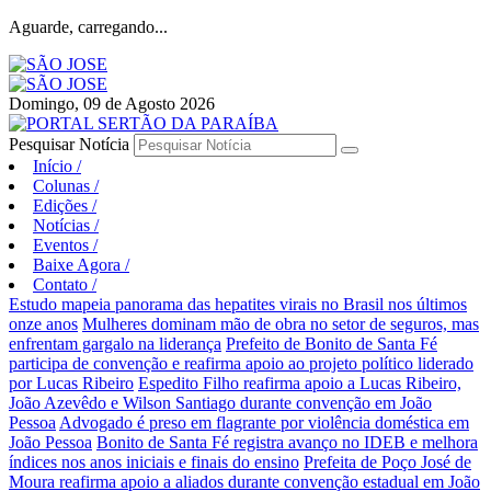
Aguarde, carregando...
Domingo, 09 de Agosto 2026
Pesquisar Notícia
Início
/
Colunas
/
Edições
/
Notícias
/
Eventos
/
Baixe Agora
/
Contato
/
Estudo mapeia panorama das hepatites virais no Brasil nos últimos
onze anos
Mulheres dominam mão de obra no setor de seguros, mas
enfrentam gargalo na liderança
Prefeito de Bonito de Santa Fé
participa de convenção e reafirma apoio ao projeto político liderado
por Lucas Ribeiro
Espedito Filho reafirma apoio a Lucas Ribeiro,
João Azevêdo e Wilson Santiago durante convenção em João
Pessoa
Advogado é preso em flagrante por violência doméstica em
João Pessoa
Bonito de Santa Fé registra avanço no IDEB e melhora
índices nos anos iniciais e finais do ensino
Prefeita de Poço José de
Moura reafirma apoio a aliados durante convenção estadual em João