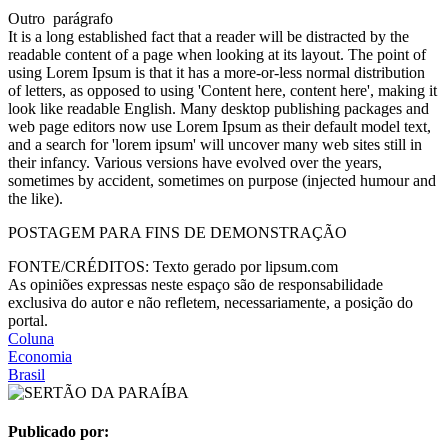
Outro parágrafo
It is a long established fact that a reader will be distracted by the
readable content of a page when looking at its layout. The point of
using Lorem Ipsum is that it has a more-or-less normal distribution
of letters, as opposed to using 'Content here, content here', making it
look like readable English. Many desktop publishing packages and
web page editors now use Lorem Ipsum as their default model text,
and a search for 'lorem ipsum' will uncover many web sites still in
their infancy. Various versions have evolved over the years,
sometimes by accident, sometimes on purpose (injected humour and
the like).
POSTAGEM PARA FINS DE DEMONSTRAÇÃO
FONTE/CRÉDITOS:
Texto gerado por lipsum.com
As opiniões expressas neste espaço são de responsabilidade
exclusiva do autor e não refletem, necessariamente, a posição do
portal.
Coluna
Economia
Brasil
Publicado por: