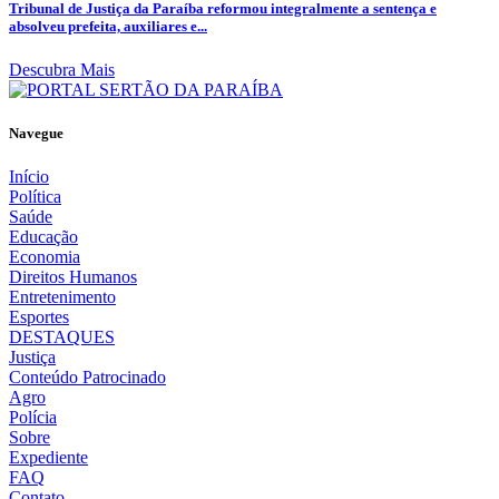
Tribunal de Justiça da Paraíba reformou integralmente a sentença e
absolveu prefeita, auxiliares e...
Descubra Mais
Navegue
Início
Política
Saúde
Educação
Economia
Direitos Humanos
Entretenimento
Esportes
DESTAQUES
Justiça
Conteúdo Patrocinado
Agro
Polícia
Sobre
Expediente
FAQ
Contato