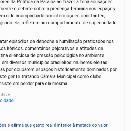
res da Política da Paraíba ao trazer à tona acusações
tamente o debate sobre a presença feminina nos espaços
tem sido acompanhado por interrupções constantes,
 segundo ela, refletem um comportamento de superioridade
latar episódios de deboche e humilhação praticados nos
s irônicos, comentários pejorativos e atitudes de
ina silenciosa de pressão psicológica no ambiente
e em diversos municípios brasileiros: mulheres eleitas
penas por ocuparem espaços historicamente dominados por
iste gente tratando Câmara Municipal como clube
insiste em perder para ela mesma.
cidade
es e afirma que gasto real é inferior à metade do valor