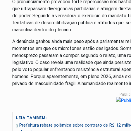
O pronunciamento provocou forte repercussão nos bastido
que ultrapassam divergências partidárias e atingem dire
de poder. Segundo a vereadora, o exercício do mandato 
tentativas de descredibilização pública e atitudes que,
masculina dentro do plenário.
A denúncia ganhou ainda mais peso após a parlamentar re
momentos em que os microfones estão desligados. Sorriso
menosprezo passaram a compor, segundo o relato, uma rot
legislativo. O caso revela uma realidade que ainda persist
pelo voto popular enfrentando resistência estrutural a
homens. Porque aparentemente, em pleno 2026, ainda ex
privado de masculinidade frágil. A humanidade realmente 
Publi
LEIA TAMBÉM:
Prefeitura rebate polêmica sobre contrato de R$ 12 milhõ