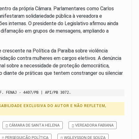
entro da própria Câmara. Parlamentares como Carlos
anifestaram solidariedade pública à vereadora e
 internas. O presidente do Legislativo afirmou ainda
difamação em grupos de mensagens, ampliando a
crescente na Política da Paraíba sobre violência
imidação contra mulheres em cargos eletivos. A denúncia
onal sobre a necessidade de proteção democrática,
o diante de práticas que tentem constranger ou silenciar
F. FENAJ - 4407/PB | API/PB 3072.
ABILIDADE EXCLUSIVA DO AUTOR E NÃO REFLETEM,
CÂMARA DE SANTA HELENA
VEREADORA FABIANA
PERSEGUIÇÃO POLÍTICA
WGLEYSSON DE SOUZA