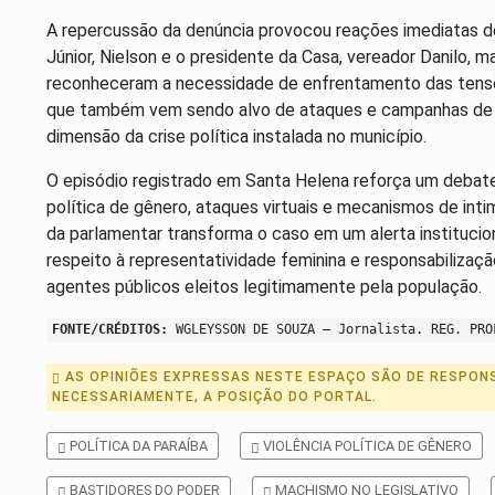
A repercussão da denúncia provocou reações imediatas d
Júnior, Nielson e o presidente da Casa, vereador Danilo, m
reconheceram a necessidade de enfrentamento das tensões
que também vem sendo alvo de ataques e campanhas de 
dimensão da crise política instalada no município.
O episódio registrado em Santa Helena reforça um debate 
política de gênero, ataques virtuais e mecanismos de int
da parlamentar transforma o caso em um alerta instituci
respeito à representatividade feminina e responsabilizaçã
agentes públicos eleitos legitimamente pela população.
FONTE/CRÉDITOS:
WGLEYSSON DE SOUZA – Jornalista. REG. PRO
AS OPINIÕES EXPRESSAS NESTE ESPAÇO SÃO DE RESPONS
NECESSARIAMENTE, A POSIÇÃO DO PORTAL.
POLÍTICA DA PARAÍBA
VIOLÊNCIA POLÍTICA DE GÊNERO
BASTIDORES DO PODER
MACHISMO NO LEGISLATIVO