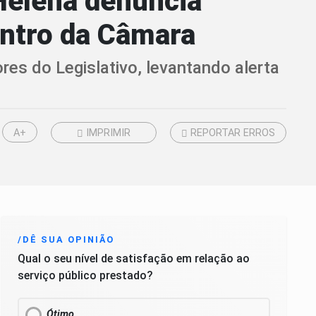
Helena denuncia
entro da Câmara
es do Legislativo, levantando alerta
A+
IMPRIMIR
REPORTAR ERROS
/DÊ SUA OPINIÃO
Qual o seu nível de satisfação em relação ao
serviço público prestado?
Ótimo