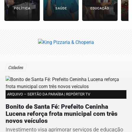
POLÍTICA
SAÚDE
EDUCAÇÃO
E
Cidades
ARQUIVO – SERTÃO DA PARAÍBA | REPÓRTER TV
Bonito de Santa Fé: Prefeito Ceninha
Lucena reforça frota municipal com três
novos veículos
Investimento visa aprimorar serviços de educação