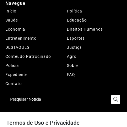
Navegue
Início
Política
Saúde
Educação
Economia
Direitos Humanos
Entretenimento
Esportes
DESTAQUES
Justiça
Conteúdo Patrocinado
Agro
Polícia
Sobre
Expediente
FAQ
Contato
Pesquisar Notícia
© 2026 Sertão da Paraíba. Todos os direitos reservados.
Termos de Uso e Privacidade