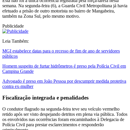
Esta não foi a única ocorrência registrada pela força-tarefa nesta
semana. Na segunda-feira (6), a Guarda Civil Metropolitana já havia
efetuado a prisão de outro motorista no bairro de Mangabeira,
também na Zona Sul, pelo mesmo motivo.
Publicidade
Leia Também:
MGI estabelece datas para o recesso de fim de ano de servidores
públicos
Homem suspeito de furtar hidrômetros é preso pela Polícia Civil em
Campina Grande
Advogado é preso em João Pessoa por descumprir medida protetiva
contra ex-mulher
Fiscalização integrada e penalidades
O condutor flagrado na segunda-feira teve seu veículo vermelho
retido após ser visto despejando detritos em plena via pública. Todos
os envolvidos nas ocorrências foram encaminhados à Delegacia de
Polícia Civil para prestar esclarecimentos e responderão
criminalmente.