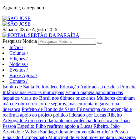
Aguarde, carregando...
Sábado, 08 de Agosto 2026
Pesquisar Notícia
Início
/
Colunas
/
Edições
/
Notícias
/
Eventos
/
Baixe Agora
/
Contato
/
Bonito de Santa Fé fortalece Educação Antirracista desde a Primeira
Infância nas escolas municipais
Estudo mapeia panorama das
hepatites virais no Brasil nos últimos onze anos
Mulheres dominam
mão de obra no setor de seguros, mas enfrentam gargalo na
liderança
Prefeito de Bonito de Santa Fé participa de convenção e
reafirma apoio ao projeto político liderado por Lucas Ribeiro
Advogado é preso em flagrante por violência doméstica em João
Pessoa
Espedito Filho reafirma apoio a Lucas Ribeiro, João
Azevêdo e Wilson Santiago durante convenção em João Pessoa
Finais do Campeonato Municipal de Futsal movimentam Cajazeiras