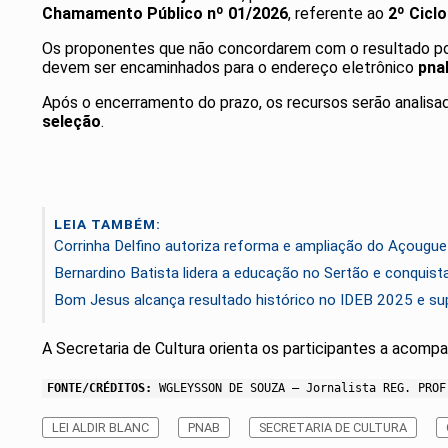
Chamamento Público nº 01/2026
, referente ao
2º Ciclo
Os proponentes que não concordarem com o resultado pod
devem ser encaminhados para o endereço eletrônico
pna
Após o encerramento do prazo, os recursos serão analisad
seleção
.
LEIA TAMBÉM:
Corrinha Delfino autoriza reforma e ampliação do Açougue 
Bernardino Batista lidera a educação no Sertão e conquist
Bom Jesus alcança resultado histórico no IDEB 2025 e su
A Secretaria de Cultura orienta os participantes a acompan
FONTE/CRÉDITOS:
WGLEYSSON DE SOUZA – Jornalista REG. PROF
LEI ALDIR BLANC
PNAB
SECRETARIA DE CULTURA