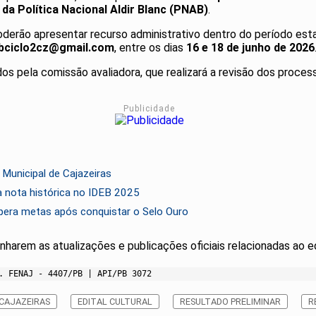
 da Política Nacional Aldir Blanc (PNAB)
.
erão apresentar recurso administrativo dentro do período est
bciclo2cz@gmail.com
, entre os dias
16 e 18 de junho de 2026
os pela comissão avaliadora, que realizará a revisão dos proce
Publicidade
Municipal de Cajazeiras
a nota histórica no IDEB 2025
pera metas após conquistar o Selo Ouro
harem as atualizações e publicações oficiais relacionadas ao edi
. FENAJ - 4407/PB | API/PB 3072
CAJAZEIRAS
EDITAL CULTURAL
RESULTADO PRELIMINAR
R