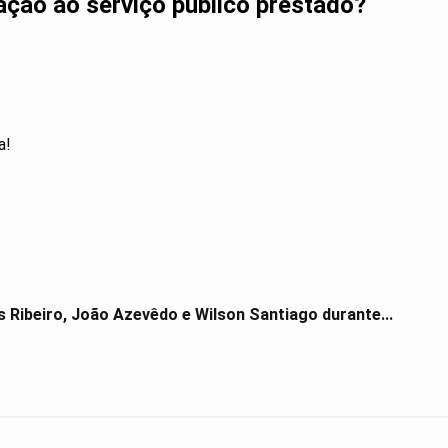
lação ao serviço público prestado?
a!
s Ribeiro, João Azevêdo e Wilson Santiago durante...