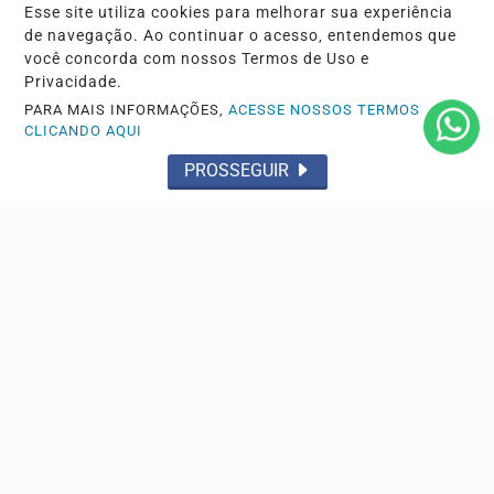
Esse site utiliza cookies para melhorar sua experiência
Conteúdo Patrocinado
Agro
de navegação. Ao continuar o acesso, entendemos que
Polícia
Sobre
você concorda com nossos Termos de Uso e
Privacidade.
Expediente
FAQ
PARA MAIS INFORMAÇÕES,
ACESSE NOSSOS TERMOS
Contato
CLICANDO AQUI
PROSSEGUIR
Pesquisar Notícia
© 2026 Sertão da Paraíba. Todos os direitos reservados.
Conteúdo protegido pela legislação brasileira de direitos autorais.
CNPJ: 34.282.494-0001/66
Termos de Uso e Privacidade