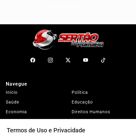
Descubra Mais
Navegue
Início
Política
Saúde
Educação
Economia
Direitos Humanos
Entretenimento
Esportes
Termos de Uso e Privacidade
DESTAQUES
Justiça