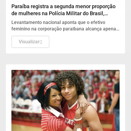
Paraíba registra a segunda menor proporção
de mulheres na Polícia Militar do Brasil,
revela Fórum de Segurança
Levantamento nacional aponta que o efetivo
feminino na corporação paraibana alcança apenas
7,9%, ficando bem abaixo da média do país.
Visualizar