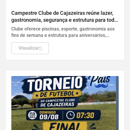
LAZER
Campestre Clube de Cajazeiras reúne lazer,
gastronomia, segurança e estrutura para toda
a família
Clube oferece piscinas, esporte, gastronomia aos
fins de semana e estrutura para aniversários,
casamentos, batizados e eventos empresariais.
Visualizar