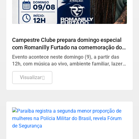
DIA DOS PAIS
Campestre Clube prepara domingo especial
com Romanilly Furtado na comemoração do
Dia dos Pais
Evento acontece neste domingo (9), a partir das
12h, com música ao vivo, ambiente familiar, lazer e
muita alegria para toda a família.
Visualizar
DESTAQUES