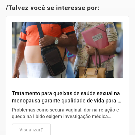
/Talvez você se interesse por:
Saúde
Tratamento para queixas de saúde sexual na
menopausa garante qualidade de vida para as
mulheres
Problemas como secura vaginal, dor na relação e
queda na libido exigem investigação médica
adequada e não devem ser normalizados
Visualizar