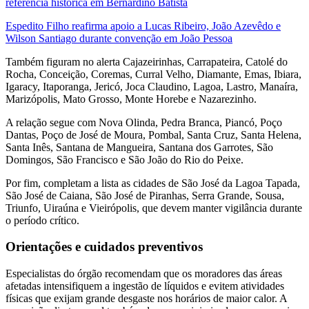
referência histórica em Bernardino Batista
Espedito Filho reafirma apoio a Lucas Ribeiro, João Azevêdo e
Wilson Santiago durante convenção em João Pessoa
Também figuram no alerta Cajazeirinhas, Carrapateira, Catolé do
Rocha, Conceição, Coremas, Curral Velho, Diamante, Emas, Ibiara,
Igaracy, Itaporanga, Jericó, Joca Claudino, Lagoa, Lastro, Manaíra,
Marizópolis, Mato Grosso, Monte Horebe e Nazarezinho.
A relação segue com Nova Olinda, Pedra Branca, Piancó, Poço
Dantas, Poço de José de Moura, Pombal, Santa Cruz, Santa Helena,
Santa Inês, Santana de Mangueira, Santana dos Garrotes, São
Domingos, São Francisco e São João do Rio do Peixe.
Por fim, completam a lista as cidades de São José da Lagoa Tapada,
São José de Caiana, São José de Piranhas, Serra Grande, Sousa,
Triunfo, Uiraúna e Vieirópolis, que devem manter vigilância durante
o período crítico.
Orientações e cuidados preventivos
Especialistas do órgão recomendam que os moradores das áreas
afetadas intensifiquem a ingestão de líquidos e evitem atividades
físicas que exijam grande desgaste nos horários de maior calor. A