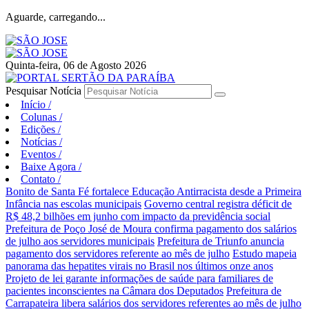
Aguarde, carregando...
Quinta-feira, 06 de Agosto 2026
Pesquisar Notícia
Início
/
Colunas
/
Edições
/
Notícias
/
Eventos
/
Baixe Agora
/
Contato
/
Bonito de Santa Fé fortalece Educação Antirracista desde a Primeira
Infância nas escolas municipais
Governo central registra déficit de
R$ 48,2 bilhões em junho com impacto da previdência social
Prefeitura de Poço José de Moura confirma pagamento dos salários
de julho aos servidores municipais
Prefeitura de Triunfo anuncia
pagamento dos servidores referente ao mês de julho
Estudo mapeia
panorama das hepatites virais no Brasil nos últimos onze anos
Projeto de lei garante informações de saúde para familiares de
pacientes inconscientes na Câmara dos Deputados
Prefeitura de
Carrapateira libera salários dos servidores referentes ao mês de julho