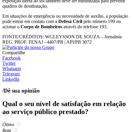
exposição direta ao sol também deve ser minimizada para prevenir
quadros de desidratação.
Em situações de emergência ou necessidade de auxílio, a população
pode entrar em contato com a
Defesa Civil
pelo número 199 ou
acionar o
Corpo de Bombeiros
através do telefone 193.
FONTE/CRÉDITOS:
WGLEYSSON DE SOUZA – Jornalista
REG. PROF. FENAJ - 4407/PB | API/PB 3072
Compartilhe
Facebook
Twitter
Whatsapp
Telegram
LinkedIn
/Dê sua opinião
Qual o seu nível de satisfação em relação
ao serviço público prestado?
Ótimo
Bom