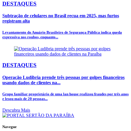
DESTAQUES
Subtração de celulares no Brasil recua em 2025, mas furtos
registram alta
Levantamento do Anuário Brasileiro de Segurança Pública indica queda
expressiva nos roubos, enquanto...
DESTAQUES
Operação Ludibria prende três pessoas por golpes financeiros
usando dados de clientes na...
Grupo familiar proprietário de uma lan house realizou fraudes por três anos
e lesou mais de 20 pessoas...
Descubra Mais
Navegue