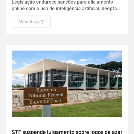
no Brasil
Legislação endurece sanções para aliciamento
online com o uso de inteligência artificial, deepfake
e perfis falsos.
Visualizar
Justiça
STF suspende julgamento sobre jogos de azar