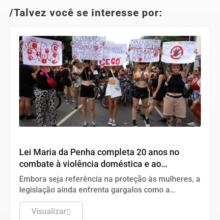
/Talvez você se interesse por:
Direitos Humanos
Lei Maria da Penha completa 20 anos no
combate à violência doméstica e ao
feminicídio
Embora seja referência na proteção às mulheres, a
legislação ainda enfrenta gargalos como a
ineficácia das medidas protetivas e os alarmantes
índices de crimes de gênero no Brasil.
Visualizar