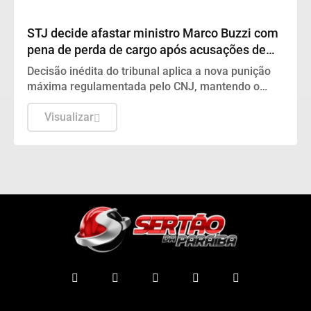
Justiça
STJ decide afastar ministro Marco Buzzi com
pena de perda de cargo após acusações de
crimes sexuais
Decisão inédita do tribunal aplica a nova punição
máxima regulamentada pelo CNJ, mantendo o
magistrado fora das funções e com rendimentos
proporcionais.
Visualizar