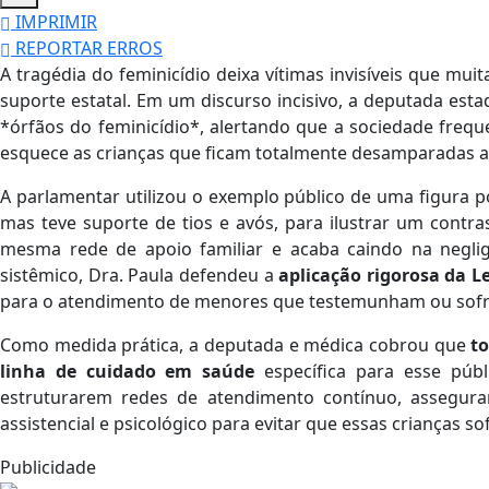
IMPRIMIR
REPORTAR ERROS
A tragédia do feminicídio deixa vítimas invisíveis que m
suporte estatal. Em um discurso incisivo, a deputada esta
*órfãos do feminicídio*, alertando que a sociedade freq
esquece as crianças que ficam totalmente desamparadas a
A parlamentar utilizou o exemplo público de uma figura po
mas teve suporte de tios e avós, para ilustrar um contra
mesma rede de apoio familiar e acaba caindo na negli
sistêmico, Dra. Paula defendeu a
aplicação rigorosa da L
para o atendimento de menores que testemunham ou sofre
Como medida prática, a deputada e médica cobrou que
t
linha de cuidado em saúde
específica para esse públi
estruturarem redes de atendimento contínuo, assegur
assistencial e psicológico para evitar que essas crianças 
Publicidade