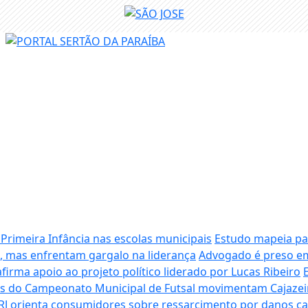
 Primeira Infância nas escolas municipais
Estudo mapeia pan
 mas enfrentam gargalo na liderança
Advogado é preso em
firma apoio ao projeto político liderado por Lucas Ribeiro
is do Campeonato Municipal de Futsal movimentam Cajazeir
RJ orienta consumidores sobre ressarcimento por danos cau